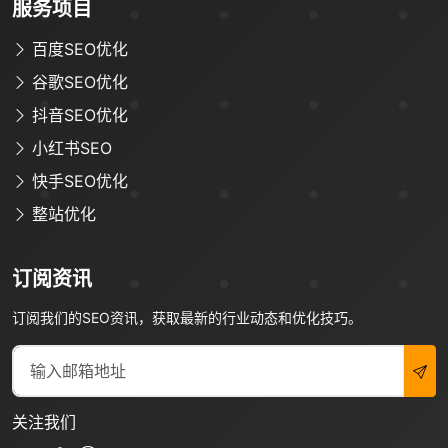
服务项目
联系方式
*
手机号
微信
QQ
TG
百度SEO优化
谷歌SEO优化
抖音SEO优化
需求类型
*
小红书SEO
快手SEO优化
🔍 SEO优化
🎬 短视频
整站优化
📍 GEO推广
⭐️ 精准客资
订阅资讯
📢 信息流
✏️ 其他
订阅我们的SEO资讯，获取最新的行业动态和优化技巧。
咨询内容
关注我们